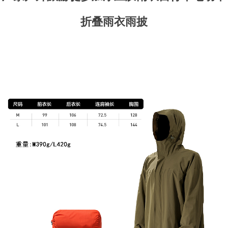
折叠雨衣雨披